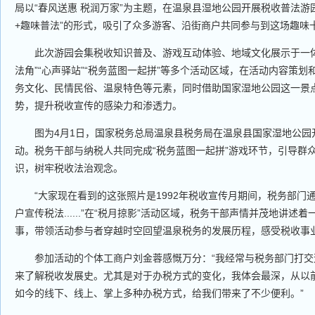
局以“春风送惠 税润万家”为主题，在温泉县湿地公园开展税收普法游
+趣味普法”的形式，吸引了众多游客、沿街商户共同参与到这场趣味
此次游园会集税收知识普及、游戏互动体验、地域文化展示于一体，
法角”“心声驿站”“税务蓝图一起拼”等多个活动区域，在活动内容策
务文化、民情民俗、温泉特色等元素，同时借助国家湿地公园这一景
势，提升税收宣传的感染力和渗透力。
图为4月1日，国家税务总局温泉县税务局在温泉县国家湿地公园
动。税务干部与纳税人共同完成“税务蓝图一起拼”游戏环节，引导群
识，树牢税收法治观念。
“大家现在看到的这张照片是1992年税收宣传月期间，税务部门
户宣传税法......”在“税月掠影”活动区域，税务干部声情并茂地讲述
事，带领活动参与者穿越时空回望温泉税务的发展历程，感受税收事
参加活动的个体工商户刘金蓉感慨万分：“我经常与税务部门打交
来了解税收发展史。尤其是对于办税方式的变化，我体会最深，从以
如今的线下、线上、掌上多种办税方式，给我们带来了不少便利。”