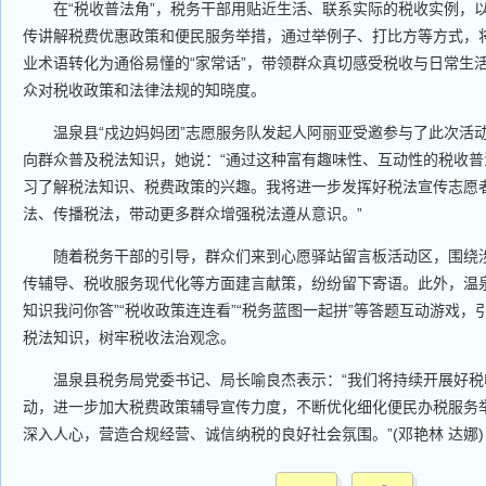
在“税收普法角”，税务干部用贴近生活、联系实际的税收实例，
传讲解税费优惠政策和便民服务举措，通过举例子、打比方等方式，
业术语转化为通俗易懂的“家常话”，带领群众真切感受税收与日常生
众对税收政策和法律法规的知晓度。
温泉县“戍边妈妈团”志愿服务队发起人阿丽亚受邀参与了此次活动
向群众普及税法知识，她说：“通过这种富有趣味性、互动性的税收
习了解税法知识、税费政策的兴趣。我将进一步发挥好税法宣传志愿
法、传播税法，带动更多群众增强税法遵从意识。”
随着税务干部的引导，群众们来到心愿驿站留言板活动区，围绕涉
传辅导、税收服务现代化等方面建言献策，纷纷留下寄语。此外，温
知识我问你答”“税收政策连连看”“税务蓝图一起拼”等答题互动游戏
税法知识，树牢税收法治观念。
温泉县税务局党委书记、局长喻良杰表示：“我们将持续开展好税
动，进一步加大税费政策辅导宣传力度，不断优化细化便民办税服务
深入人心，营造合规经营、诚信纳税的良好社会氛围。”(邓艳林 达娜)