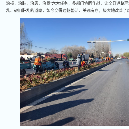
治损、治脏、治患、治景”六大任务，多部门协同作战，让全县道路
乱、破旧脏乱的道路，如今变得通畅整洁、美观有序，极大地改善了