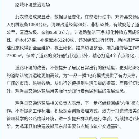
路域环境整治现场
此次整治成果显著，数据见证变化。在整治行动中，鸡泽县交通运输
入机械设备1358台班。清理占道经营39处、非标53处，有效规范了道
公里，清运垃圾、杂物958.3立方，让道路整洁干净;绿化种植方面成绩
株、乔木467棵，补植灌木61240株，还对绿篱进行修剪、场地进行
础设施也得到全面维护，裸土硬化、路肩边坡整治、端头维修等工作有
2700m²，保障了道路的良好通行状态;此外，精心打造4个节点绿化
道路环境的改善，不仅提升了居民日常出行的舒适度，更对经济发
的道路让物流运输更加高效，为“一品一播”电商模式提供了有力支撑
广阔的市场，热销各地。从出行的便捷到生活质量的提高，居民们切
升，鸡泽县交通运输局用实际行动践行着惠民利民的发展理念。
鸡泽县交通运输局相关负责人表示，下一步将继续围绕“六治”核
作。不断提高工作标准，积极探索创新治理方式，致力于打造整洁美
管理科学的公路路域环境，进一步提升群众的通行体验。持续推动路
阶，为鸡泽县加快建设邯邢东部重要节点城市筑牢交通基础。