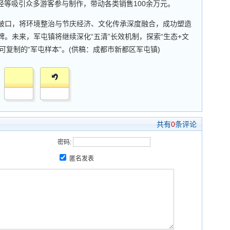
经等吸引众多游客参与制作，带动各类销售100余万元。
破口，将环境整治与节庆经济、文化传承深度融合，成功塑造
牌。未来，军屯镇将继续深化“五清”长效机制，探索“生态+文
可复制的“军屯样本”。(供稿：成都市新都区军屯镇)
共有
0
条评论
密码:
匿名发表