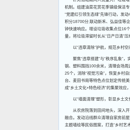
机制。组建油菜花赏花季镇级保洁专班
“党建红引领生态绿”先锋行动，发
积分18700分;联动新禾、弘益佳
钟快速响应。增设垃圾收集点位16
量，将垃圾滞留时长从“日产日清”压
以“违章清除”护航，规范乡村空
聚焦“违章搭建”与“秩序乱象”，
钢、塑料围挡100余米，清理会场
25个，消除“视觉污染”，恢复乡村
台、麦田书局等特色点位划定传统美
成“乡土文化+特色经济”的集聚效
以“墙面清理”塑形，彰显乡土文
从农房院落到田间地头，深入开展
融合。发动沿线群众清理自家房前屋
主题墙绘等民俗图案，打造“乡村艺