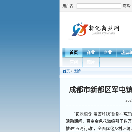
用户名：
密码
首页
商业
企业
热点
原创
图片
首页
>
品牌
成都市新都区军屯镇
202
“花漾粮仓·漫游环线”新都军屯镇
活动期间，百亩金色花海吸引了数万
推进“五清行动”，全面优化乡村环境