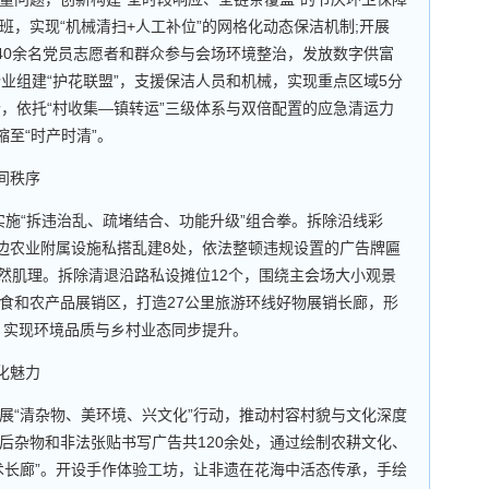
，实现“机械清扫+人工补位”的网格化动态保洁机制;开展
动40余名党员志愿者和群众参与会场环境整治，发放数字供富
等企业组建“护花联盟”，支援保洁人员和机械，实现重点区域5分
个，依托“村收集—镇转运”三级体系与双倍配置的应急清运力
缩至“时产时清”。
间秩序
实施“拆违治乱、疏堵结合、功能升级”组合拳。拆除沿线彩
周边农业附属设施私搭乱建8处，依法整顿违规设置的广告牌匾
自然肌理。拆除清退沿路私设摊位12个，围绕主会场大小观景
食和农产品展销区，打造27公里旅游环线好物展销长廊，形
应，实现环境品质与乡村业态同步提升。
化魅力
“清杂物、美环境、兴文化”行动，推动村容村貌与文化深度
后杂物和非法张贴书写广告共120余处，通过绘制农耕文化、
术长廊”。开设手作体验工坊，让非遗在花海中活态传承，手绘