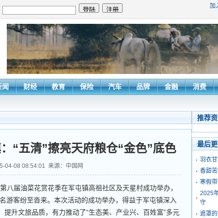
加
：
新闻
财经
教育
保险
汽车
品牌
金融
消费
推荐资
最后更
：“五清”擦亮天府粮仓“金色”底色
羽衣甘
5-04-08 08:54:01 来源：中国网
香甜苦
寒假带
第八届油菜花赏花季在军屯镇高祖社区及天星村成功举办，
202
名游客纷至沓来。本次活动的成功举办，得益于军屯镇深入
守
、提升文旅品质，有力推动了“生态美、产业兴、百姓富”多元
遮罩的