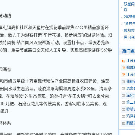
双星闪
以
览动线
202
“梦启
屯镇高祖社区和天星村在赏花季前聚焦27公里精品旅游环
成都市
治，致力于为游客打造“车行花径、移步换景”的游览体验。沿
黑河税
”独特风貌;结合国风汉服巡游活动，设置打卡点，增强游览趣
58辆，重要节点路口全天候人工引导，实现高峰期游客“5分钟
热门点
。
江苏
鄄城
园画卷
江苏
市级五星级十万亩现代粮油产业园高标准农田建设，油菜
我的
田间水域生态治理。疏浚灌溉沟渠和周边水系8公里，清理杂
温泉
深化
绿、花海映波”的生态景观。沿渠打造“花田火锅”“归去来兮露
第二
、叶儿粑、石磨豆花儿等传统美食，游客可临水品美食、观
聆听
率飙升。
鸡泽
环体系
鹤壁
问题，创新构建“全时段响应、全链条覆盖”的节庆环卫保障