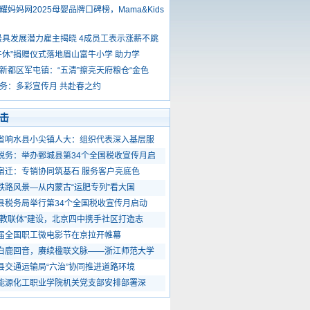
耀妈妈网2025母婴品牌口碑榜，Mama&Kids
5最具发展潜力雇主揭晓 4成员工表示涨薪不跳
午休”捐赠仪式落地眉山富牛小学 助力学
新都区军屯镇：“五清”擦亮天府粮仓“金色
务：多彩宣传月 共赴春之约
击
省响水县小尖镇人大：组织代表深入基层服
税务：举办鄄城县第34个全国税收宣传月启
宿迁：专销协同筑基石 服务客户亮底色
铁路风景—从内蒙古“运肥专列”看大国
县税务局举行第34个全国税收宣传月启动
“教联体”建设，北京四中携手社区打造志
届全国职工微电影节在京拉开帷幕
白鹿回音，赓续楹联文脉——浙江师范大学
县交通运输局“六治”协同推进道路环境
能源化工职业学院机关党支部安排部署深