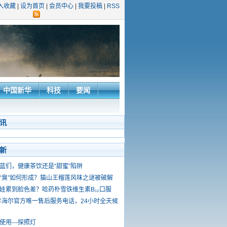
入收藏
|
设为首页
|
会员中心
|
我要投稿
|
RSS
中国新华
科技
要闻
讯
新
蓝们，健康茶饮还是“甜蜜”陷阱
“臭”如何形成？猫山王榴莲风味之谜被破解
娃累到脸色差？哈药朴雪铁维生素B₁₂口服
5年海尔官方唯一售后服务电话，24小时全天候
使用---探照灯