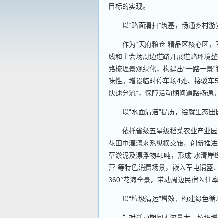
目标的实现。
以“路面清扫”筑基，畅通乡村游
作为“天府粮仓”精品区核心区，军
线和主会场周边道路开展道路环境整
路梳理景观绿化，构建出“一路一景
味性。增设临时停车场4处、接驳车
快速分流”，保障活动期间道路畅通
以“水面清洁”提质，绘就生态田
依托省级五星级稻菜农业产业园和
花田中灌溉水系纵横交错，创新推进
草淤泥及漂浮物45吨，形成“水清岸
营”等特色消费场景，嵌入军屯锅盔
360°花海全景，带动周边民宿入住
以“垃圾清运”增效，构建绿色循
针对活动期间人流量大、垃圾增量