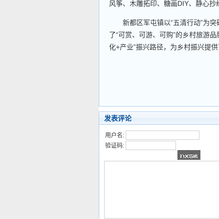
风筝、木雕拓印、糖画DIY、静心抄
新都区军屯镇以“五清行动”为突
了“可赏、可游、可购”的乡村旅游品
化+产业”振兴路径，为乡村振兴提供
发表评论
用户名:
验证码: