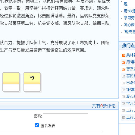
代表队参赛。赛场上，队员们精神饱满、斗志昂扬，紧握长
理
、节奏一致，用坚持与拼搏诠释团结力量。赛场边，观众呐
用“非
经过多轮激烈角逐，比赛圆满落幕。最终，运转队党支部荣
学习劳
党支部荣获第二名，机关党支部、通风队党支部、综掘三队
凝心聚
“轻嵩
合力、提振了队伍士气，充分展现了职工昂扬向上、团结
热门点
生产与高质量发展营造了和谐奋进的浓厚氛围。
美林
用“
智杰
富民
巴洛
“轻
凝心
学习
共有
0
条评论
工行
密码:
工行
匿名发表