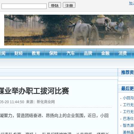
加
：
新闻
财经
教育
保险
汽车
品牌
金融
消费
推荐资
最后更
煤业举办职工拔河比赛
小回沟
-05-20 11:44:50 来源：新化商业网
工行无
工行无
聚力，营造团结奋进、昂扬向上的企业氛围，近日，小回
巴洛仕
智杰源
美林森