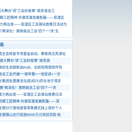
遗大舞台”讲“工会好故事” 姚安县总工
模工匠精神 共谱官渡发展新篇——官渡区
力再出发——官渡区工会驿站普惠日活动为
惠”再深化！嵩明县总工会“四个一”庆“五
击
森生态修复专项基金启动，聚焦西北荒漠化
非遗大舞台”讲“工会好故事” 姚安县
源创生态链新品Kotti，全龄段情感陪伴亮
县总工会开展“一顿早餐+一场宣讲+一次
仕集团处置康龙化成(绍兴)药业池子清淤
嵩惠”再深化！嵩明县总工会“四个一”庆
聚力再出发——官渡区工会驿站普惠日活
劳模工匠精神 共谱官渡发展新篇——官
无锡分行落地首笔零售模式线上境外个人
无锡锡山支行投放6000万元项目贷款 助