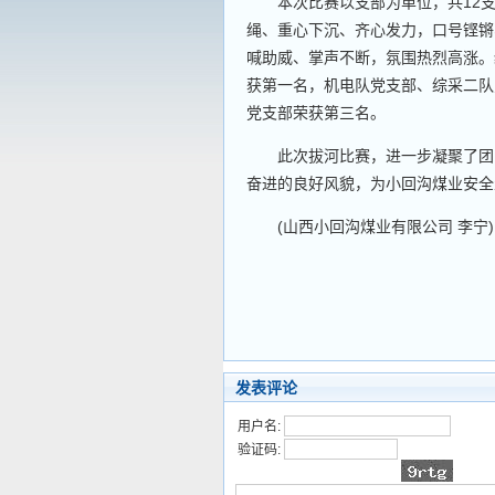
本次比赛以支部为单位，共12支
绳、重心下沉、齐心发力，口号铿锵
喊助威、掌声不断，氛围热烈高涨。
获第一名，机电队党支部、综采二队
党支部荣获第三名。
此次拔河比赛，进一步凝聚了团队
奋进的良好风貌，为小回沟煤业安全
(山西小回沟煤业有限公司 李宁)
发表评论
用户名:
验证码: