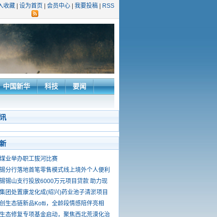
入收藏
|
设为首页
|
会员中心
|
我要投稿
|
RSS
中国新华
科技
要闻
讯
新
煤业举办职工拔河比赛
锡分行落地首笔零售模式线上境外个人便利
锡锡山支行投放6000万元项目贷款 助力现
集团处置康龙化成(绍兴)药业池子清淤项目
创生态链新品Kotti，全龄段情感陪伴亮相
生态修复专项基金启动，聚焦西北荒漠化治