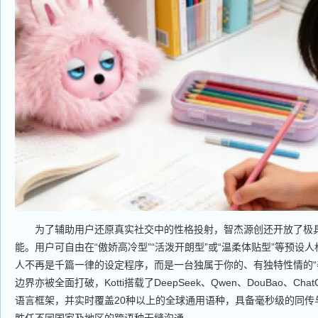
为了辅助用户还原真实社交中的性格投射，智杰源创还开放了极具
能。用户可自由在“傲娇高冷型”“活泼开朗型”或“温柔体贴型”等预设
人不再是千篇一律的设定程序，而是一台独属于你的、有独特性情的“
边界亦被全面打破，Kotti搭载了DeepSeek、Qwen、DouBao、Cha
语言框架，并实时覆盖20种以上的全球通用语种，具备毫秒级的同传
胜任不同国家及地区的跨语种无缝沟通。