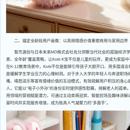
二、锚定全龄段用户画像：以高频情感价值重塑商用与家用边界
智杰源创与日本未来MD株式会社充分洞察当代社会的孤独经济学
景、全年龄”覆盖策略，让Kotti K宝不仅是儿童的玩伴，更成为家庭
在K-12教育场景中，Kotti不仅是能够引导孩子大胆开口、用多国语言
是缓解学生学业压力的心理树洞。对于步入大学的年轻人与奔波职场的成
嘴、嗔怒逗乐等富有情绪价值的互动模式，有效疏解用户积压的身心
人，它能以“电子小外孙”的身份实时提供感性慰藉，排解老人的孤单。此
用领域的营销赋能潜力，可通过主动卖萌迎宾、智能控场及趣味讲解
留时间并实现服务增值，成为极具人气凝聚力的“多面手”。