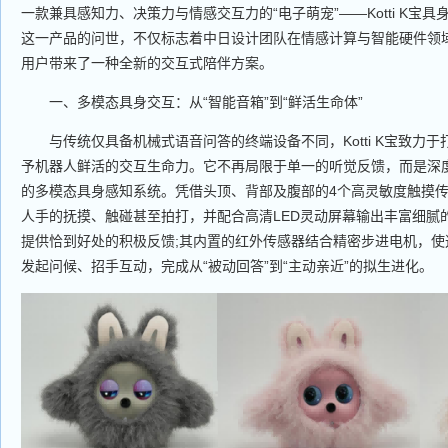
一款兼具感知力、决策力与情感交互力的“电子萌宠”——Kotti K宝具
这一产品的问世，不仅标志着中日设计团队在情感计算与智能硬件领
用户带来了一种全新的交互式陪伴方案。
一、多模态具身交互：从“智能音箱”到“鲜活生命体”
与传统仅具备机械式语音问答的终端设备不同，Kotti K宝致力于
予机器人鲜活的交互生命力。它不再局限于单一的听觉反馈，而是深度
的多模态具身感知系统。凭借头顶、背部及腹部的4个高灵敏度触摸传感
人手的抚摸、触碰甚至拍打，并配合高清LED灵动屏幕输出丰富细腻
提供恰到好处的积极反馈;其内置的红外传感器结合精密步进电机，使
发起问候、招手互动，完成从“被动回答”到“主动亲近”的拟生进化。