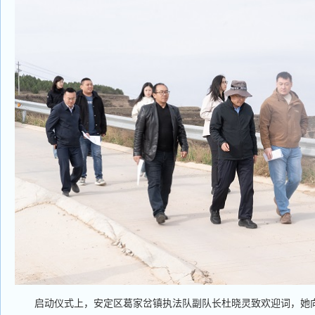
启动仪式上，安定区葛家岔镇执法队副队长杜晓灵致欢迎词，她向