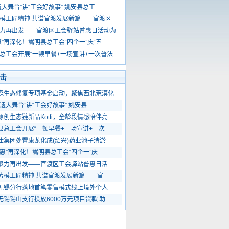
遗大舞台”讲“工会好故事” 姚安县总工
模工匠精神 共谱官渡发展新篇——官渡区
力再出发——官渡区工会驿站普惠日活动为
惠”再深化！嵩明县总工会“四个一”庆“五
总工会开展“一顿早餐+一场宣讲+一次普法
击
森生态修复专项基金启动，聚焦西北荒漠化
非遗大舞台”讲“工会好故事” 姚安县
源创生态链新品Kotti，全龄段情感陪伴亮
县总工会开展“一顿早餐+一场宣讲+一次
仕集团处置康龙化成(绍兴)药业池子清淤
嵩惠”再深化！嵩明县总工会“四个一”庆
聚力再出发——官渡区工会驿站普惠日活
劳模工匠精神 共谱官渡发展新篇——官
无锡分行落地首笔零售模式线上境外个人
无锡锡山支行投放6000万元项目贷款 助