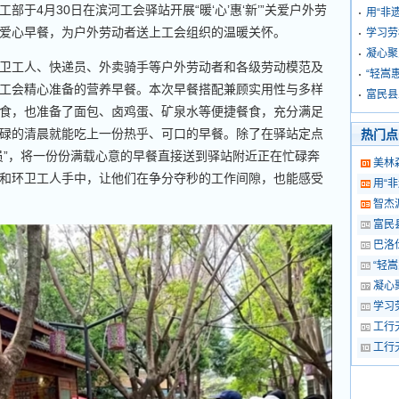
于4月30日在滨河工会驿站开展“暖‘心’惠‘新’”关爱户外劳
用“非
爱心早餐，为户外劳动者送上工会组织的温暖关怀。
学习劳
凝心聚
工人、快递员、外卖骑手等户外劳动者和各级劳动模范及
“轻嵩
工会精心准备的营养早餐。本次早餐搭配兼顾实用性与多样
富民县
食，也准备了面包、卤鸡蛋、矿泉水等便捷餐食，充分满足
碌的清晨就能吃上一份热乎、可口的早餐。除了在驿站定点
热门点
员”，将一份份满载心意的早餐直接送到驿站附近正在忙碌奔
美林
和环卫工人手中，让他们在争分夺秒的工作间隙，也能感受
用“
智杰
富民
巴洛
“轻
凝心
学习
工行
工行