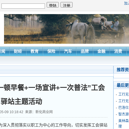
加
：
新闻
财经
教育
保险
汽车
品牌
金融
消费
推荐资
最后更
一顿早餐+一场宣讲+一次普法”工会
工行无
驿站主题活动
工行无
巴洛仕
-05-09 10:18:42 来源：新化商业网
智杰源
美林森
为深入贯彻落实以职工为中心的工作导向，切实发挥工会驿站
理