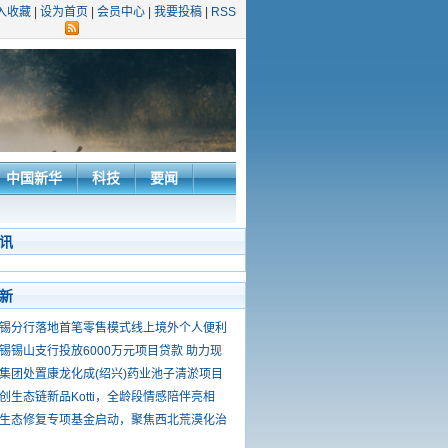
入收藏
|
设为首页
|
会员中心
|
我要投稿
|
RSS
中国新华
科技
要闻
讯
新
锡分行落地首笔零售模式线上境外个人便利
锡锡山支行投放6000万元项目贷款 助力现
集团处置康龙化成(绍兴)药业池子清淤项目
创生态链新品Kotti，全龄段情感陪伴亮相
生态修复专项基金启动，聚焦西北荒漠化治