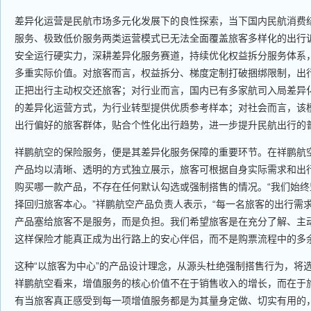
差异化运营是民航市场多元化发展下的良性探索，当下国内民航消费
服务、极致低价服务两类运营模式已无法全面覆盖旅客多样化的出行
安全运行硬实力，深耕差异化服务赛道，持续优化权益拆分服务体系
多重实际价值。对旅客而言，权益拆分、梯度定制打破捆绑限制，出
正把出行主动权交还旅客；对行业而言，国内已有多家航司入局差异
的差异化运营方式，为行业转型提供优质参考样本；对社会而言，该
出行偏好的旅客群体，贴合个性化出行趋势，进一步提升民航出行的
祥鹏航空的保险服务，便是其差异化服务保障的重要环节。在祥鹏航
产品均以清晰、透明的方式独立展示，旅客可根据自身实际需求和出
购买哪一款产品，不存在任何默认勾选或强制搭售的情况。“我们始
择回归旅客本心。”祥鹏航空产品负责人表示，“每一名旅客的出行需
产品塞给旅客不是服务，而是负担。我们希望旅客是在充分了解、主
这样保险才能真正成为出行路上的安心伴侣，而不是购票流程中的多余
这种“以旅客为中心”的产品设计理念，从源头杜绝强制搭售行为，将
祥鹏航空看来，增值服务的核心价值不在于销售收入的增长，而在于
有当旅客真正感受到每一项增值服务都是为其量身定做、切实有用的