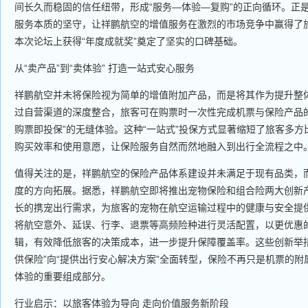
间长久而稳固的信任纽带，形成“服务—体验—复购”的正向循环。正
服务本质的坚守，让祥鹏航空的增值服务在激烈的市场竞争中赢得了
本次论坛上获得“年度成就奖”奠定了坚实的口碑基础。
从“卖产品”到“卖体验” 打造一站式安心服务
祥鹏航空并未将保险视为简单的增值附加产品，而是将其作为提升整
过自营渠道的深度整合，旅客可在购票时一次性完成机票与保险产品
购票即投保”的无缝体验。这种“一站式”投保方式显著缩短了旅客多
购买效率和使用意愿，让保险服务自然而然地融入到出行全流程之中
值得关注的是，祥鹏航空的保险产品体系建设并未满足于现有品类，
度的方向拓展。据悉，祥鹏航空即将推出宠物保险和组合险两大创新
长的携宠出行需求，为旅客的宠物在航空运输过程中的健康与安全提
将航空意外、延误、行李、退票等高频险种进行灵活配置，以更优惠
辑，有效降低旅客的决策成本，进一步提升保障覆盖率。这些创新举
供保险”向“提供出行安心解决方案”全面转型，保险不再只是机票的
体验的重要组成部分。
行业启示：以旅客体验为导向 走向价值服务新阶段