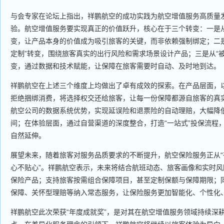
与会专家在论坛上指出，祥鹏航空的成功实践为航空增值服务高质量
验。航空增值服务要实现真正的价值跃升，核心在于三个转变：一是从“
变，让产品本身的价值成为吸引旅客的关键，而非依赖强制绑定；二是
定制”转变，围绕旅客真实的出行风险和需求场景设计产品；三是从“被
变，通过数据和技术赋能，让保障在旅客需要时自动、及时地到达。
祥鹏航空在上述三个维度上均做出了卓有成效的探索。在产品层面，
拒绝捆绑消费，将选择权交还给旅客，让每一份保障都源自旅客的真
航空公司的数据系统优势，实现延误险和退票险的自动理赔，大幅降
间；在体验层面，通过自营渠道的深度整合，打造“一站式”投保流程
自然延伸。
展望未来，随着旅客对服务品质要求的不断提升，航空保险服务正从“有
心不贴心”。祥鹏航空表示，未来将结合航班动态、旅客画像和实时
保险产品；支持旅客按需组合保障项目，甚至定制保额与保障期限；
保障、关怀型理赔等纳入常态服务，让保险服务更加智能化、个性化
祥鹏航空此次荣获“年度成就奖”，是对其在航空增值服务领域持续深