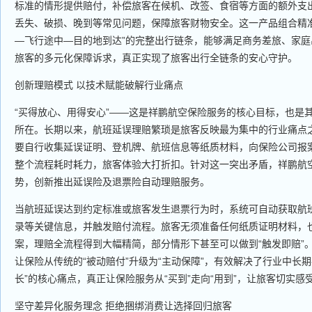
标准的情形提供赔付，补偿旅客在候机、改签、食宿等方面的额外支
丢失、破损、晚到等常见问题，保障旅客财物安全。这一产品组合精
—飞行途中—目的地到达”的完整出行链条，能够满足商务差旅、家
旅客的多元化保障诉求，真正实现了旅客出行全链条的安心守护。
创新理赔模式 以技术赋能破解行业痛点
“买得放心、用得安心”——这是祥鹏航空保险服务的核心目标，也是
所在。长期以来，航班延误理赔繁琐是旅客反映最为集中的行业痛点
要自行收集延误证明、登机牌、航班信息等纸质材料，向保险公司报
整个流程耗时耗力，旅客体验大打折扣。针对这一突出矛盾，祥鹏航
势，创新推出延误险及退票险自动理赔服务。
当航班延误达到约定标准或旅客发生退票行为时，系统可自动获取航
录等关键信息，并触发赔付流程。旅客无须准备任何纸质证明材料，
案，理赔全流程得到大幅精简，部分情形下甚至可以做到“触发即赔”
让保险从传统的“被动赔付”升级为“主动保障”，有效解决了行业中长
长”的核心痛点，真正让保险服务从“买到”走向“用到”，让旅客切实
坚守差异化服务理念 拒绝捆绑消费让选择回归旅客