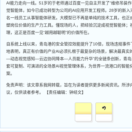
AI能力走向一线。51岁的于老师通过百度一见自主开发了“维修吊装作
觉智能体，如今已成功转型为公司的AI应用开发工程师。28岁的新入
名一线员工从事智能体研发。大模型已不再是单纯的技术工具，也正
塑岗位价值的生产力工具。懂现场的人，把经验沉淀成视觉智能体；
理，这正是百度一见“越用越聪明”的价值所在。
自系统上线以来，青岛港的安全管控效能提升了10倍，现场违规事件
地表明，真正有价值的产业AI必须扎根于最复杂的场景，解决最真实
—动态视觉感知—云边协同降本—人员能力升华”的全链条创新，青
套可复制、可演进的全场景AI视觉管理体系，为世界一流港口的智能
案。
免责声明：该文章系我网转载，旨在为读者提供更多新闻资讯。所涉
议，仅供读者参考。 【责任编辑：钟经文】