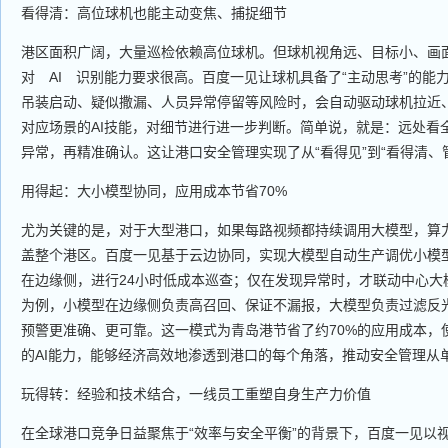
看得清：高位球机也能主动变焦、捕捉细节
港区面积广阔，大量巡检依赖高位球机。但球机视角远、目标小、画
对 AI 识别能力要求很高。百度一见让球机具备了“主动思考”的能
吊装启动、疑似撒漏、人员异常停留等风险时，会自动驱动球机拉近
对应场景的AI技能，对细节进行进一步判断。简单说，就是：远处看
异常，再精准确认。这让港口安全管理实现了从“看得见”到“看得清、
用得起：大小模型协同，应用成本节省70%
尤为关键的是，对于大型港口，如果每路视频都持续调用大模型，算
盖整个港区。百度一见基于云边协同，实现大模型自动生产调优小模
在边缘侧，进行24小时低成本巡查；仅在发现异常时，才联动中心大
为例，小模型在边缘侧负责高召回、保证不漏报，大模型负责过滤反
预警更准确、更可靠。这一模式为青岛港节省了约70%的应用成本，
的AI能力，能够经济高效地渗透到港口的每个角落，推动安全管理从
玩得转：经验和技术结合，一线员工重塑自身生产力价值
在全球港口竞争日益聚焦于“效率与安全平衡”的背景下，百度一见以视