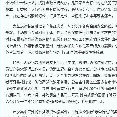
小微企业合法权益，扰乱金融市场秩序，是国家重点打击的违法犯罪
犯罪，此类线上伪冒行为具有隐蔽性强、跨地域分布广、作案链条层
点，普遍存在线索溯源难、证据固定难、全链条打击难等现实痛点。
为坚决遏制金融黑灰产蔓延态势，切实筑牢普惠金融安全防线，微
部署，主动履行金融机构主体责任，持续深度推进打击金融黑灰产的“
对多起冒充深圳前海微众银行股份有限公司员工实施诈骗的案件作出
同诈骗罪、诈骗罪被定罪量刑，既形成了对金融黑灰产的强力震慑，
体合法权益，标志着微众银行“除尘行动”再添重要阶段性成果。
经查，涉案犯罪团伙设立专门运营主体，搭建层级化诈骗架构，通
员冒充微众银行工作人员，伪造工牌、官方办公定位、贷款审批成功
微众银行内部渠道的事实，以可为企业办理贷款提额、解冻、续贷等
者签订委托协议，骗取高额渠道服务费，受害主体覆盖全国多省市小
团伙主犯黄某因组织、领导团伙冒充银行员工骗取小微企业“渠道服务
有期徒刑一年六个月，并处罚金人民币二万元;其余从犯均因犯诈骗罪
六个月至一年不等的有期徒刑(部分适用缓刑)，并处相应罚金。
此次集中宣判的系列涉贷诈骗案件，正是微众银行“除尘行动”的典