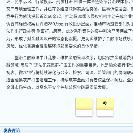
理、民事诉讼、行政投诉、刑事打击”四位一体全链条综合治理体系
灰产专项治理工作，并已在多维度取得实质性突破。民事诉讼层面，
竞争行为依法提起诉讼50余起，推动超30家涉侵权机构主动完成企
伪冒商标侵权案获判赔280万元;行政投诉层面，推动市场监管部门
法作出行政处罚;刑事打击层面，此次系列案件的集中判决严厉惩戒了
为，形成了对金融黑灰产的常态化震慑，更切实维护了金融市场秩序
风险、优化普惠金融发展环境部署要求的具体举措。
整治金融非法中介乱象，维护金融管理秩序，切实保护金融消费者
融领域“黑灰产”违法犯罪集群打击工作的重要目标，也是微众银行“除
初衷。微众银行将持续深化与公安、检察、司法、监管部门的协同联
进金融黑灰产打击治理工作，持续筑牢金融消费者权益保护防线，全
金融市场生态，以高水平安全护航普惠金融高质量发展。
发表评论