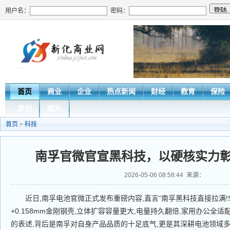
用户名：
密码：
首页
商业
企业
热点新闻
财经
教育
保险
原创
图片
首页
>
科技
​南孚官微官宣黑科技，以硬核实力
2026-05-06 08:58:44 来源：
近日,南孚电池官微正式发布重磅内容,直言“南孚黑科技直接拉满!Sp
+0.158mm金刚钢壳,立体扩容容量更大,电量持久翻倍,家用办公全适
的表述,背后是南孚对自身产品品质的十足底气,更是其深耕电池领域