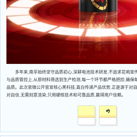
多年来,南孚始终坚守品质初心,深耕电池技术研发,不追求花哨宣传
与品质管控上,从原材料筛选到生产检测,每一个环节都严格把控,确保
品质。此次官微公开官宣核心黑科技,直白传递产品优势,正是源于对
对自信,无需刻意渲染,只用硬核技术和可靠品质,赢得用户信赖。