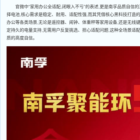
官微中“家用办公全适配,闭眼入不亏”的表述,更是南孚品质自信的
择电池,核心需求是稳定、耐用、适配性强,而其凭借核心黑科技打造的
办公等各类场景,无论是遥控器、闹钟、体重秤等家用设备,还是无线键
定持久的电量支持,无需用户反复挑选、担心适配问题,这种全场景适配
质的高度自信。