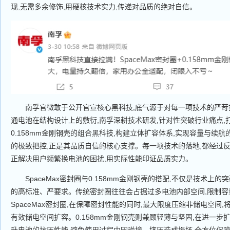
现,无需多余修饰,用硬核技术实力,传递对品质的绝对自信。
南孚官微敢于公开官宣核心黑科技,底气源于对每一项技术的严苛
通电池在结构设计上的敷衍,南孚深耕技术研发,针对性突破行业痛点,打造
0.158mm金刚钢壳的组合黑科技,构建立体扩容体系,实现容量与续航
的极致把控,正是其品质自信的核心支撑。每一项技术的落地,都经过反
正解决用户频繁换电池的困扰,用实际性能印证品质实力。
SpaceMax密封圈与0.158mm金刚钢壳的搭配,不仅是技术上的
的高标准、严要求。传统密封圈往往会占据过多电池内部空间,限制容
SpaceMax密封圈,在保障密封性能的同时,最大限度压缩非储电空间
有效储电空间扩容。0.158mm金刚钢壳则兼顾轻薄与坚固,在进一步