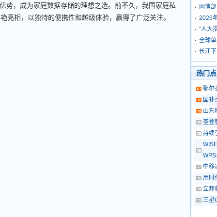
优势，成为家庭数据存储的理想之选。前不久，我国家庭私
网信部
S惊艳亮相，以独特的便携性和越级体验，赢得了广泛关注。
202
“人大
全球单
长江下
热门点
鄂尔
国补
山东
圣登
持续
WI
WP
中移
用时
立邦
三星