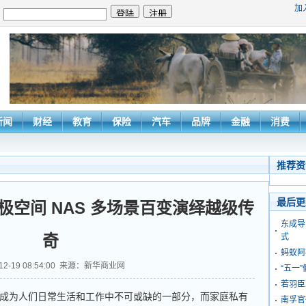
加
：
新闻
财经
教育
保险
汽车
品牌
金融
消费
推荐资
最后更
，极空间 NAS 多场景百变演绎越级传
东成导
奇
式
蚂蚁阿
-12-19 08:54:00 来源：新华商业网
“五一
若羽臣
为人们日常生活和工作中不可或缺的一部分，而家庭私有
​南孚