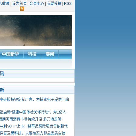
入收藏
|
设为首页
|
会员中心
|
我要投稿
|
RSS
中国新华
科技
要闻
讯
新
电硅胶按键定制厂家，为精密电子提供一站
福启动“健康中国体检关怀行动”，为1亿人
”假期河南消费市场持续升温 多元场景解
冲刺“A+H”上市：斐萃品牌跨境销售依赖代
官微官宣黑科技，以硬核实力彰显品质自信