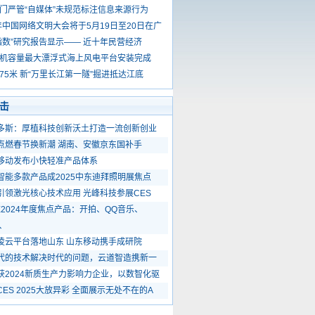
门严管“自媒体”未规范标注信息来源行为
6年中国网络文明大会将于5月19日至20日在广
指数”研究报告显示—— 近十年民营经济
机容量最大漂浮式海上风电平台安装完成
75米 新“万里长江第一隧”掘进抵达江底
击
多斯：厚植科技创新沃土打造一流创新创业
点燃春节换新潮 湖南、安徽京东国补手
移动发布小快轻准产品体系
智能多款产品成2025中东迪拜照明展焦点
引领激光核心技术应用 光峰科技参展CES
SE2024年度焦点产品：开拍、QQ音乐、
S、
凌云平台落地山东 山东移动携手成研院
代的技术解决时代的问题，云道智造携新一
获2024新质生产力影响力企业，以数智化驱
CES 2025大放异彩 全面展示无处不在的A