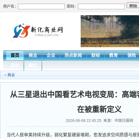
用户名：
密码：
首页
商业
企业
热点新闻
财经
教育
保险
原创
图片
>
商业
从三星退出中国看艺术电视变局：高端
在被重新定义
2026-06-06 22:45:25 来源：中国日报网
当代人居审美持续升级，弱化繁复硬装堆砌，愈发追求空间质感与居