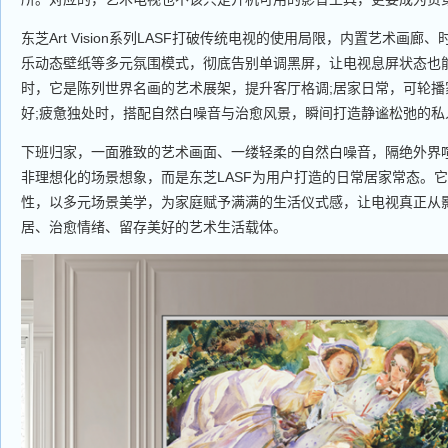
东芝Art Vision系列LASF打破传统电视的使用局限，内置艺术画
乐动态壁纸等多元氛围模式，彻底告别单调黑屏，让电视息屏状态也
时，它是陈列世界名画的艺术展架，提升客厅格调;居家日常，可轮播
好;疲惫独处时，搭配自然白噪音与治愈风景，瞬间打造静谧松弛的私
下班归家，一面雅致的艺术画面、一缕轻柔的自然白噪音，隔绝外界
非理想化的场景想象，而是东芝LASF为用户打造的日常居家常态。
性，以多元场景美学，为家庭赋予满满的生活仪式感，让电视真正从
居、治愈情绪、留存美好的艺术生活载体。