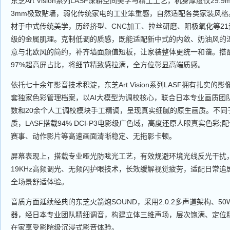
东芝Art Vision系列LASF深耕空间美学与精工工艺，机身厚度仅29
3mm极致贴墙，弱化传统家电的工业笨重感，自然适配各类家装风格
材于中式传统美学，历经挤型、CNC加工、拉丝研磨、阳极氧化等2
级的金属肌理。克制低调的质感，既能适配新中式的内敛、奶油风的
意与北欧风的简约，补齐墙面颜值短板，让家装整体更统一和谐。搭
97%超高屏占比，将细节精致感拉满，全方位彰显高端质感。
依托七十余年影音技术积淀，东芝Art Vision系列LASF拥有扎实
套独家色彩管理档案，以AI大模型为调校核心，联合日本专业画质团队
数和20余个人工调校模块手工精调，呈现真实细腻的原生画质。不同
质，LASF搭载94% DCI-P3电影级广色域，高度还原人眼真实色彩;
赛事、动作影片等高速画面清晰稳定、无拖影卡顿。
屏幕表现上，搭载专业哑光防眩光工艺，有效规避环境光线反光干扰，
19KHz高频调光、无频闪护眼技术，长效缓解视觉疲劳，适配日常
全场景舒适体验。
音质方面延续经典的东芝火箭炮SOUND，采用2.0.2多声道架构、50
器，经日本专业团队精细调音，构建立体三维声场，层次饱满、定位
在家享受影院级沉浸式影音体验。