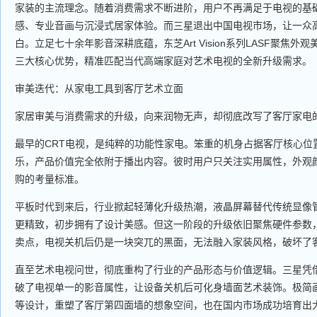
家装的主流理念。随着消费需求不断进阶，用户不再满足于电视的基
感、专业音画与沉浸式居家体验。而三星退出中国电视市场，让一众
白。立足七十余年影音深耕底蕴，东芝Art Vision系列LASF聚焦
三大核心优势，精准匹配当代高端家庭对艺术电视的全新升级需求。
审美迭代：从家电工具到客厅艺术立面
家居审美与消费需求的升级，向来润物无声，却彻底改写了客厅家电
最早的CRT电视，是纯粹的功能性家电。笨重的机身占据客厅核心位
乐，产品价值完全依附于播出内容。彼时用户只关注实用属性，外观
购的考量标准。
平板时代到来后，行业掀起轻薄化升级热潮，液晶屏幕替代传统显像
更精致，初步拥有了设计美感。但这一阶段的升级依旧聚焦硬件参数
卖点，电视关机后仍是一块突兀的黑面，无法融入家装风格，破坏了
直至艺术电视问世，彻底重构了行业的产品形态与价值逻辑。三星凭
破了电视单一的影音属性，让设备关机后可化身墙面艺术装饰。极简
等设计，重塑了客厅第四面墙的想象空间，也在国内市场成功培育出