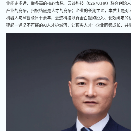
业能走多远、攀多高的核心命脉。云迹科技（02670.HK）联合创始人
产业的竞争，归根结底是人才的竞争；企业的长期主义，本质上是对
机器人与AI智能体十余年，云迹科技以真金白银的投入、长效绑定的
建起一道坚不可摧的AI人才护城河，让顶尖人才与企业同频成长、共