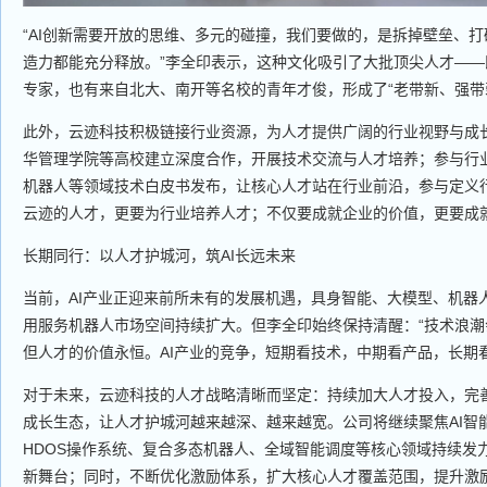
“AI创新需要开放的思维、多元的碰撞，我们要做的，是拆掉壁垒、
造力都能充分释放。”李全印表示，这种文化吸引了大批顶尖人才—
专家，也有来自北大、南开等名校的青年才俊，形成了“老带新、强带
此外，云迹科技积极链接行业资源，为人才提供广阔的行业视野与成
华管理学院等高校建立深度合作，开展技术交流与人才培养；参与行
机器人等领域技术白皮书发布，让核心人才站在行业前沿，参与定义
云迹的人才，更要为行业培养人才；不仅要成就企业的价值，更要成
长期同行：以人才护城河，筑AI长远未来
当前，AI产业正迎来前所未有的发展机遇，具身智能、大模型、机器
用服务机器人市场空间持续扩大。但李全印始终保持清醒：“技术浪
但人才的价值永恒。AI产业的竞争，短期看技术，中期看产品，长期看
对于未来，云迹科技的人才战略清晰而坚定：持续加大人才投入，完
成长生态，让人才护城河越来越深、越来越宽。公司将继续聚焦AI智
HDOS操作系统、复合多态机器人、全域智能调度等核心领域持续发
新舞台；同时，不断优化激励体系，扩大核心人才覆盖范围，提升激