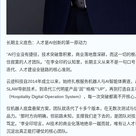
长期主义底色：人才是AI创新的第一原动力
“AI行业没有捷径，技术突破靠积累，商业落地靠深耕，而这一切的
住寂寞的人才团队。”在李全印的认知里，长期主义从来不是一句口
迭代、人才建设全链路的核心准则。
云迹科技自2014年成立以来，始终扎根服务机器人与AI智能体赛道
SLAM导航技术，到迭代三代明星产品“润”“格格”“UP”，再到打造自
（Hospitality Digital Operation System），每一次突破都
仅机器人底盘悬架方案，团队就迭代了十多个版本，在无数次测试与
品力。“那时方向明确，但前路未知，支撑我们走下去的，是团队对
笃定。”李全印坦言，AI技术的商业化落地绝非一蹴而就，唯有让人
沉淀出真正能打硬仗的核心团队。