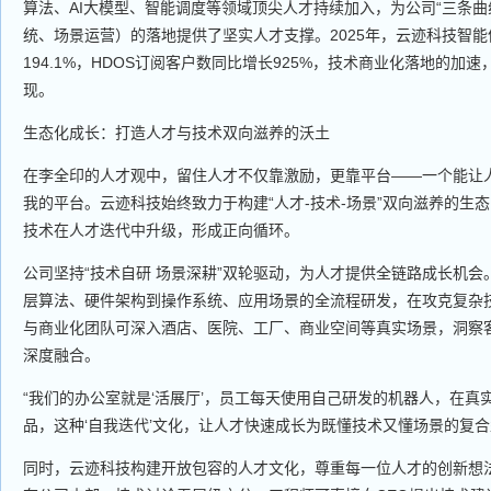
算法、AI大模型、智能调度等领域顶尖人才持续加入，为公司“三条曲线
统、场景运营）的落地提供了坚实人才支撑。2025年，云迹科技智
194.1%，HDOS订阅客户数同比增长925%，技术商业化落地的加
现。
生态化成长：打造人才与技术双向滋养的沃土
在李全印的人才观中，留住人才不仅靠激励，更靠平台——一个能让
我的平台。云迹科技始终致力于构建“人才-技术-场景”双向滋养的生
技术在人才迭代中升级，形成正向循环。
公司坚持“技术自研 场景深耕”双轮驱动，为人才提供全链路成长机
层算法、硬件架构到操作系统、应用场景的全流程研发，在攻克复杂
与商业化团队可深入酒店、医院、工厂、商业空间等真实场景，洞察
深度融合。
“我们的办公室就是‘活展厅’，员工每天使用自己研发的机器人，在真
品，这种‘自我迭代’文化，让人才快速成长为既懂技术又懂场景的复合
同时，云迹科技构建开放包容的人才文化，尊重每一位人才的创新想