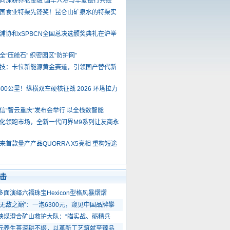
同深耕养老金融 国华人寿与华夏银行共绘
国食业特渠先锋奖！昆仑山矿泉水的特渠实
浦协和xSPBCN全国总决选颁奖典礼在沪举
全“压舱石” 织密园区“防护网”
技：卡位新能源黄金赛道，引领国产替代新
500公里！纵横双车硬核征战 2026 环塔拉力
信“智云重庆”发布会举行 以全栈数智能
化领跑市场，全新一代问界M9系列让友商永
来首款量产产品QUORRA X5亮相 重构短途
击
多面演绎六福珠宝Hexicon型格风暴熠熠
“无敌之巔”：一泡6300元，窥见中国品牌攀
陕煤澄合矿山救护大队：“瞄实战、砺精兵
元养生茶深耕不辍，以革新工艺筑就至臻品