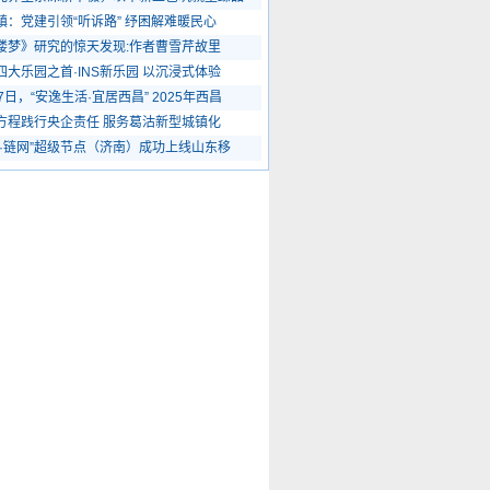
镇：党建引领“听诉路” 纾困解难暖民心
楼梦》研究的惊天发现:作者曹雪芹故里
四大乐园之首·INS新乐园 以沉浸式体验
7日，“安逸生活·宜居西昌” 2025年西昌
方程践行央企责任 服务葛沽新型城镇化
火·链网”超级节点（济南）成功上线山东移