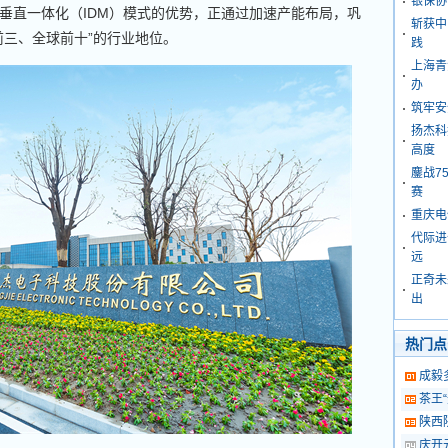
银保协
垂直一体化（IDM）模式的优势，正通过加速产能布局，巩
斩获中
前三、全球前十”的行业地位。
践
上海青
办
筑牢安
扬杰科
高度
鏖战7
赛
重庆电
代际进
远
正奇未
出
热门点
成毅
茶王
陕西
庆开