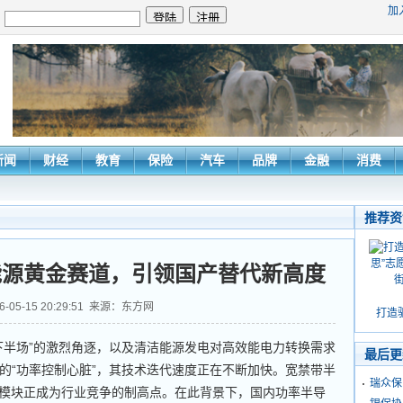
加
：
新闻
财经
教育
保险
汽车
品牌
金融
消费
推荐资
能源黄金赛道，引领国产替代新高度
6-05-15 20:29:51 来源：东方网
打造
半场”的激烈角逐，以及清洁能源发电对高效能电力转换需求
最后更
的“功率控制心脏”，其技术迭代速度正在不断加快。宽禁带半
瑞众保
BT模块正成为行业竞争的制高点。在此背景下，国内功率半导