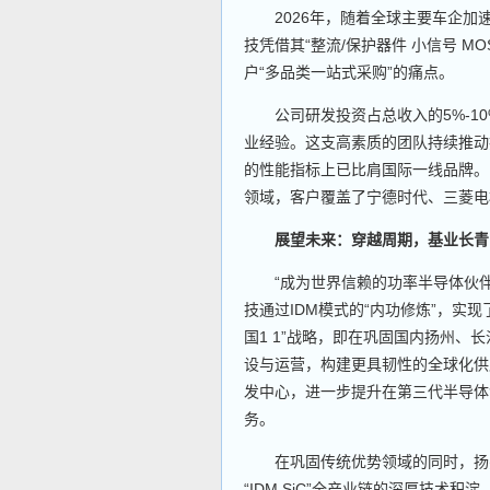
2026年，随着全球主要车企加
技凭借其“整流/保护器件 小信号 MO
户“多品类一站式采购”的痛点。
公司研发投资占总收入的5%-10%
业经验。这支高素质的团队持续推动技术
的性能指标上已比肩国际一线品牌。
领域，客户覆盖了宁德时代、三菱电
展望未来：穿越周期，基业长青
“成为世界信赖的功率半导体伙伴
技通过IDM模式的“内功修炼”，实
国1 1”战略，即在巩固国内扬州
设与运营，构建更具韧性的全球化供
发中心，进一步提升在第三代半导体
务。
在巩固传统优势领域的同时，扬杰
“IDM SiC”全产业链的深厚技术