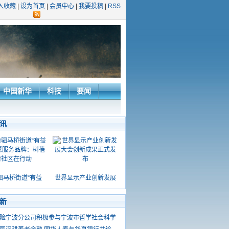
入收藏
|
设为首页
|
会员中心
|
我要投稿
|
RSS
中国新华
科技
要闻
讯
驷马桥街道“有益
世界显示产业创新发展
新
险宁波分公司积极参与宁波市哲学社会科学