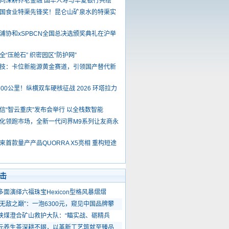
同深耕养老金融 国华人寿与华夏银行共绘
国食业特渠先锋奖！昆仑山矿泉水的特渠实
浦协和xSPBCN全国总决选颁奖典礼在沪举
全“压舱石” 织密园区“防护网”
技：卡位新能源黄金赛道，引领国产替代新
500公里！纵横双车硬核征战 2026 环塔拉力
信“智云重庆”发布会举行 以全栈数智能
化领跑市场，全新一代问界M9系列让友商永
来首款量产产品QUORRA X5亮相 重构短途
击
多面演绎六福珠宝Hexicon型格风暴熠熠
“无敌之巔”：一泡6300元，窥见中国品牌攀
陕煤澄合矿山救护大队：“瞄实战、砺精兵
元养生茶深耕不辍，以革新工艺筑就至臻品