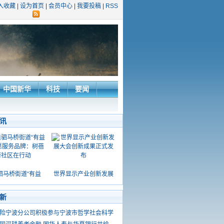
入收藏
|
设为首页
|
会员中心
|
我要投稿
|
RSS
中国新华
科技
要闻
讯
驷马桥街道“有益
世界显示产业创新发展
新
险宁波分公司积极参与宁波市哲学社会科学