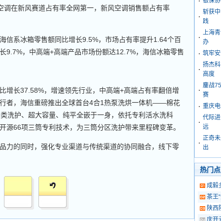
银保协
空调在新风赛道占有率全网第一，新风空调销售额占有率
斩获中
践
上海青
系冰箱零售额同比增长9.5%，市场占有率提升1.64个百
办
9.7%，中高端+高端产品市场份额达12.7%，海信冰箱零售
筑牢安
扬杰科
高度
鏖战7
长37.58%，增速领先行业，中高端+高端占有率翻倍增
赛
行者，海信重磅推出全球首台4合1热泵洗烘一体机——棉花
重庆电
、分类洗护、超大容量、纯平全嵌于一身，依托专利活水洗科
代际进
业开源66项三筒专利技术，为三筒分区洗护带来里程碑变革。
远
正奇未
力的同时，强化专业渠道与传统渠道的协同融合，线下零
出
热门点
成毅
茶王
陕西
庆开