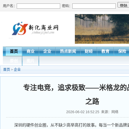
用户名：
密码：
首页
商业
企业
热点新闻
财经
教育
保险
原创
图片
首页
>
企业
专注电竞，追求极致——米格龙的
之路
2026-06-02 16:52:25 来源：网络
深圳的硬件创业圈，从不缺少高举高打的故事。每当一个新品牌诞