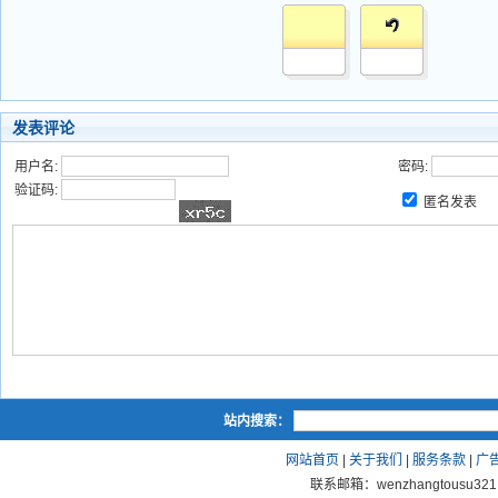
发表评论
用户名:
密码:
验证码:
匿名发表
站内搜索：
网站首页
|
关于我们
|
服务条款
|
广
联系邮箱：wenzhangtousu321