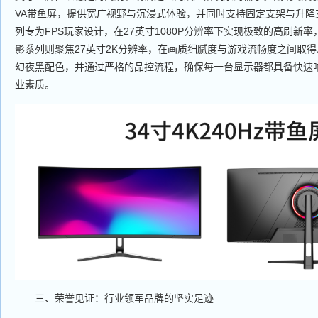
VA带鱼屏，提供宽广视野与沉浸式体验，并同时支持固定支架与升降
列专为FPS玩家设计，在27英寸1080P分辨率下实现极致的高刷新
影系列则聚焦27英寸2K分辨率，在画质细腻度与游戏流畅度之间取
幻夜黑配色，并通过严格的品控流程，确保每一台显示器都具备快速
业素质。
三、荣誉见证：行业领军品牌的坚实足迹