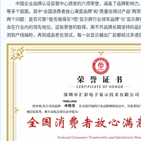
中国企业品牌认证监督中心颁发的六项荣誉，涵盖了品牌影响力、
等多个层面。其中“全国消费者放心满意品牌”和“质量信得过产品”两
两个问题：是否可靠?是否值得买?而“显示屏行业领军品牌”与“显示
龙在行业内的领先地位。这些荣誉的取得，离不开品牌长期坚持的品
测到产线抽检，再到成品老化测试，每一台显示器出厂前都经过多道