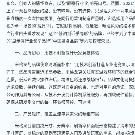
布会、创始人的情怀宣言，以及“颠覆行业”的响亮口号。然而，202
上了一条截然相反的路：没有喧哗，没有造势，只是埋头将一块电竞
彩准确度一次次推向极限。在同行用营销制造声量时，它选择用产品积
视为单一场景的“玩具”时，它默默将高刷、低延迟、精准色彩的技术
当行业回头看才发现：这个“低调到近乎隐形”的品牌，已经拿到了中
的“显示屏行业领军品牌”“中国著名品牌”等六项权威荣誉。
一、品牌初心：用技术创新提升玩家竞技体验
米格龙的品牌使命清晰而朴素：“用技术创新打造专业电竞显示设
同于一些品牌盲目追求高参数，米格龙更关注真实游戏环境下的综合
连贯，低延迟减少操作滞后，精准色彩还原战场细节。品牌文化可概
追求极致，持续创新。这既是对自身的约束，也是对用户的承诺。深
公司作为其母公司，从技术开发到计算机系统服务，再到软硬件销售
确保从研发到交付的每一环节都可控、可追溯。
二、产品矩阵：覆盖主流电竞需求的精细布局
米格龙目前围绕尺寸、分辨率、刷新率和面板形态构建了清晰的系
英寸直屏，以稳定的高刷表现满足入门及进阶玩家的需求。战魂-极境系列