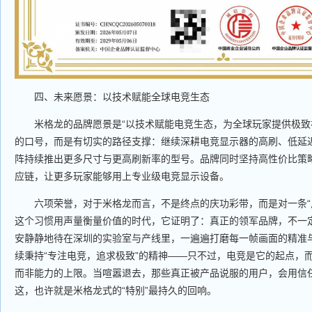
四、未来愿景：以技术赋能全球电竞生态
米格龙的品牌愿景是“以技术赋能电竞生态，为全球玩家提供极致
的口号，而是有切实的路径支撑：继续深耕电竞显示器的高刷、低延
阵持续推出更多尺寸与更高刷新率的型号。品牌同时坚持高性价比策
应链，让更多玩家能够用上专业级电竞显示设备。
六项荣誉，对于米格龙而言，不是终点的庆功彩带，而是对一条“
这个习惯用声量衡量价值的时代，它证明了：真正的领军品牌，不一
安静静地待在深圳的实验室与产线里，一遍遍打磨每一帧画面的精准
续秉持“专注电竞，追求极致”的精神——只不过，电竞是它的起点，
而非能力的上限。当喧嚣退去，那些真正被产品说服的用户，会用信
这，也许就是米格龙式的“特别”最持久的回响。