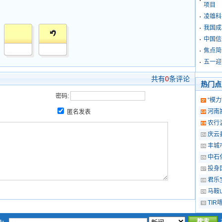
项目
凌雄科
我国成
中国信
焦点简
五一迎
共有
0
条评论
热门点
密码:
“模
河南
匿名发表
农行
庆云
丰城
中石
投身
君乐
马鞍
TI