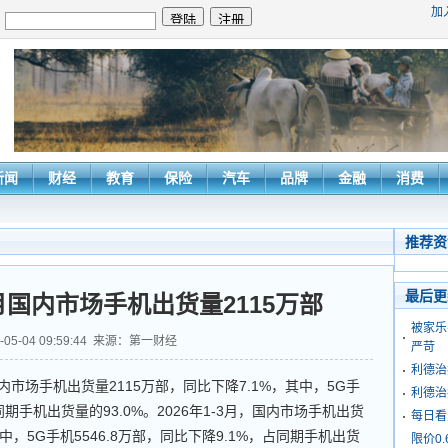
加
：
新闻
财经
教育
保险
汽车
品牌
金融
消费
推荐资
最后更
国内市场手机出货量2115万部
被家乐
6-05-04 09:59:44 来源：第一财经
严苛
利德治
市场手机出货量2115万部，同比下降7.1%，其中，5G手
利德治
占同期手机出货量的93.0%。2026年1-3月，国内市场手机出货
每日看
其中，5G手机5546.8万部，同比下降9.1%，占同期手机出货
限价0.