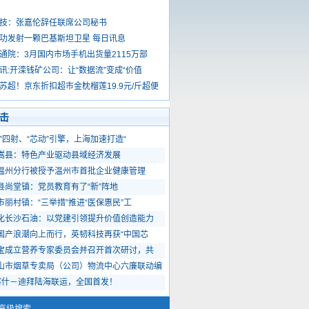
技：张嘉伦辞任联席公司秘书
功发射一颗巴基斯坦卫星 每日讯息
通院：3月国内市场手机出货量2115万部
讯:开滦钱矿公司：让“数据流”变成“价值
苏超！京东折扣超市金枕榴莲19.9元/斤超便
击
力”四射、“芯动”引擎，上海加速打造“
嵩县：特色产业驱动县域经济发展
温州分行被授予温州市首批企业健康管理
县尚堂镇：党员教育有了“新”阵地
市丽村镇：“三举措”推进“医保惠民”工
化长沙石油：以党建引领提升价值创造能力
国产浪潮向上而行，英韧科技再获“中国芯
宝成立营养专家委员会并召开首次研讨，共
山市烟草专卖局（公司）物流中心六廉联动编
R喀什－迪拜陆海联运，全国首发！