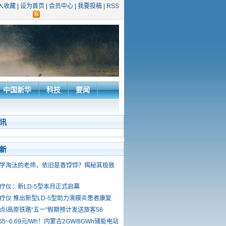
入收藏
|
设为首页
|
会员中心
|
我要投稿
|
RSS
中国新华
科技
要闻
讯
新
学淘汰的老师，依旧是香饽饽？揭秘其极致
疗仪：新LD-5型本月正式启幕
疗仪 推出新型LD-5型助力滑膜炎患者康复
点!高原铁路“五一”假期预计发送旅客58
65~0.69元/Wh！内蒙古2GW/8GWh储能电站