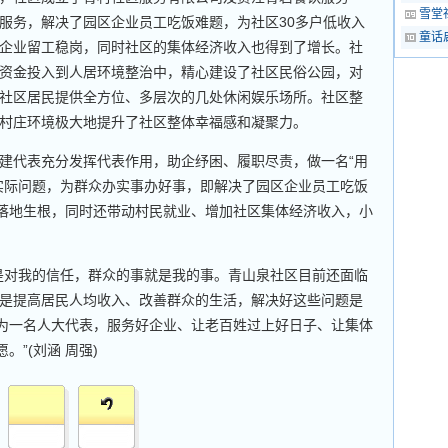
雪堂
服务，解决了园区企业员工吃饭难题，为社区30多户低收入
童话
企业留工稳岗，同时社区的集体经济收入也得到了增长。社
资金投入到人居环境整治中，精心建设了社区民俗公园，对
社区居民提供全方位、多层次的几处休闲娱乐场所。社区整
村庄环境极大地提升了社区整体幸福感和凝聚力。
代表充分发挥代表作用，助企纾困、履职尽责，做一名“用
实际问题，为群众办实事办好事，即解决了园区企业员工吃饭
、落地生根，同时还带动村民就业、增加社区集体经济收入，小
对我的信任，群众的事就是我的事。青山泉社区目前还面临
是提高居民人均收入、改善群众的生活，解决好这些问题是
作为一名人大代表，服务好企业、让老百姓过上好日子、让集体
。”(刘涵 周强)