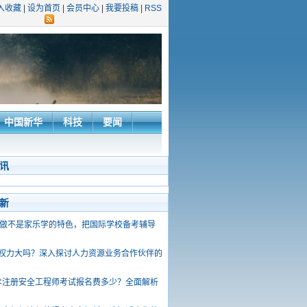
入收藏
|
设为首页
|
会员中心
|
我要投稿
|
RSS
中国新华
科技
要闻
讯
新
做不是家乐学的特色，把国际学校备考辅导
P权力大吗？深入探讨人力资源业务合作伙伴的
6年注册安全工程师考试报名费多少？全面解析