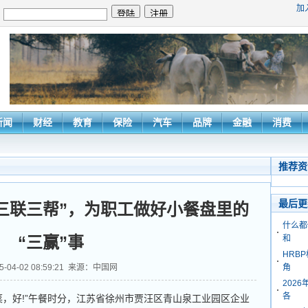
加
：
新闻
财经
教育
保险
汽车
品牌
金融
消费
推荐资
最后更
三联三帮”，为职工做好小餐盘里的
什么都
“三赢”事
和
HRB
5-04-02 08:59:21 来源：中国网
角
202
各
好!”午餐时分，江苏省徐州市贾汪区青山泉工业园区企业