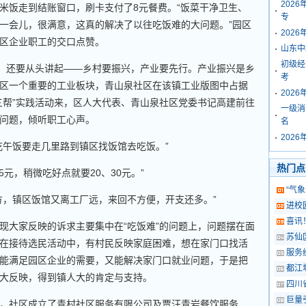
202
米饭走到结账窗口，刷卡支付了8元餐费。“饭菜干净卫生、
专
一会儿，很满意，这真的解决了以往吃饭难的大问题。”园区
202
区企业职工的交口点赞。
山东中
初级经
，还要从头讲起——乡村要振兴，产业要先行。产业振兴是乡
考
区一个重要的工业板块，青山泉社区在该镇工业版图中占据
202
三帮”实践活动来，区人大代表、青山泉社区党委书记高建前往
一级消
问题，倾听职工心声。
名
202
午饭要走几里路到镇区找饭馆去吃饭。”
热门点
，稍微吃好点就要20、30元。”
“气
，镇区饭馆又离工厂远，来回不方便，开支还多。”
进校
喜讯
大家反映的诉求主要集中在“吃饭难”的问题上，问题摆在面
苏仙
在接待选民活动中，有村民反映家庭困难，想在家门口找活
服务
能满足园区企业的需要，又能解决家门口就业问题，于是把
都江
大反映，得到镇人大的肯定与支持。
四川
巨量
社区成立了青村社区服务有限公司及贾汪青岩餐饮服务