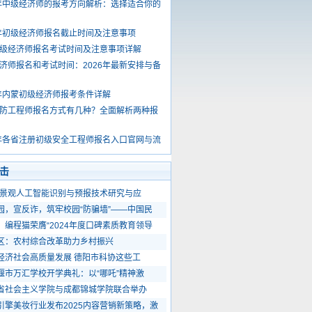
6年中级经济师的报考方向解析：选择适合你的
6年初级经济师报名截止时间及注意事项
级经济师报名考试时间及注意事项详解
济师报名和考试时间：2026年最新安排与备
6年内蒙初级经济师报考条件详解
防工程师报名方式有几种？全面解析两种报
6年各省注册初级安全工程师报名入口官网与流
击
象景观人工智能识别与预报技术研究与应
园，宣反诈，筑牢校园“防骗墙”——中国民
！编程猫荣膺“2024年度口碑素质教育领导
区：农村综合改革助力乡村振兴
经济社会高质量发展 德阳市科协这些工
堰市万汇学校开学典礼：以“哪吒”精神激
省社会主义学院与成都锦城学院联合举办
引擎美妆行业发布2025内容营销新策略，激