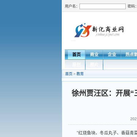
用户名：
密码
首页
商业
企业
热点
原创
图片
首页
>
教育
徐州贾汪区：开展“
202
“红烧鱼块、冬瓜丸子、香菇青菜，