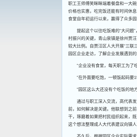
职工王师傅笑眯眯端着餐盘和一大碗
价格也实惠，吃完饭还能有时间休息
食堂自年初运行以来，赢得了众多园
提起这个以往吃饭难的“大问题”
村振兴的关键，青山泉镇是徐州贾汪
较大比例。自贾汪区人大开展“三联
园区企业走访，了解企业发展遇到的
“企业没有食堂，每天职工为了吃
“在外面要吃饱，一顿饭起码要15元
“园区这么大还没有个吃饭的地方
通过与职工深入交流，高代表发现
前，如何解决是关键。他联想到之前
干，琢磨着如果把村民组织起来，既
这个想法整理成人大代表建议向镇人
不久后，根据园区企业实际需求，