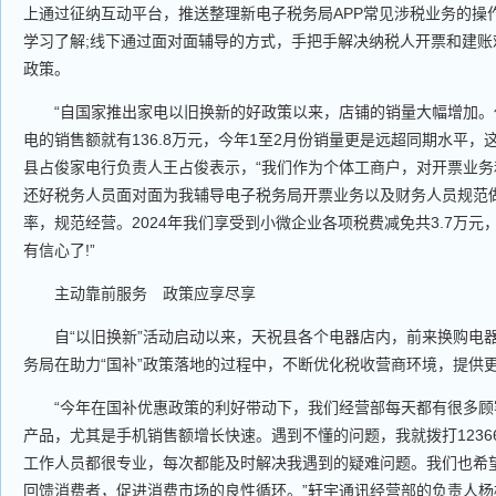
上通过征纳互动平台，推送整理新电子税务局APP常见涉税业务的操
学习了解;线下通过面对面辅导的方式，手把手解决纳税人开票和建账
政策。
“自国家推出家电以旧换新的好政策以来，店铺的销量大幅增加。仅
电的销售额就有136.8万元，今年1至2月份销量更是远超同期水平，
县占俊家电行负责人王占俊表示，“我们作为个体工商户，对开票业
还好税务人员面对面为我辅导电子税务局开票业务以及财务人员规范
率，规范经营。2024年我们享受到小微企业各项税费减免共3.7万
有信心了!”
主动靠前服务 政策应享尽享
自“以旧换新”活动启动以来，天祝县各个电器店内，前来换购电
务局在助力“国补”政策落地的过程中，不断优化税收营商环境，提供
“今年在国补优惠政策的利好带动下，我们经营部每天都有很多顾
产品，尤其是手机销售额增长快速。遇到不懂的问题，我就拨打1236
工作人员都很专业，每次都能及时解决我遇到的疑难问题。我们也希
回馈消费者，促进消费市场的良性循环。”轩宇通讯经营部的负责人杨