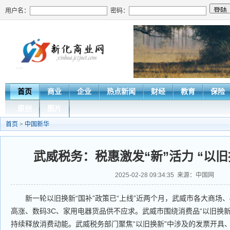
用户名：
密码：
首页
商业
企业
热点新闻
财经
教育
保险
原创
图片
首页
>
中国新华
武威税务：税惠激发“新”活力 “以旧
2025-02-28 09:34:35 来源：中国网
新一轮以旧换新“国补”政策已“上线”近两个月，武威市各大商场、
高涨、数码3C、家用电器货品供不应求。武威市围绕消费品“以旧换
持续释放消费动能。武威税务部门聚焦“以旧换新”中涉及的发票开具