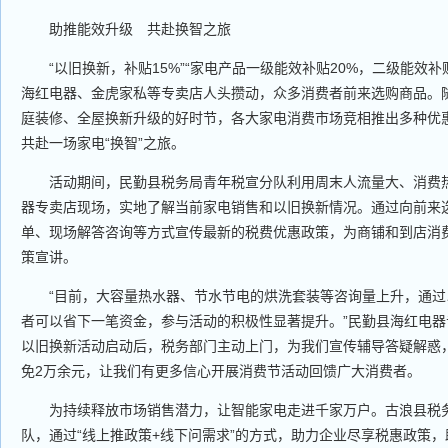
助推能效升级 共赴换智之旅
“以旧换新，补贴15%”“家电产品一级能效补贴20%，二级能效补贴
海红电器、金虎家私等专卖店人头攒动，众多消费者前来选购商品。
庭装修、全屋换新升级的好时节，各大家电消费市场竞相推出多种优
共赴一场家电“换智”之旅。
活动期间，民勤县税务局青年税宣分队利用周末人流量大、消费热
器专卖店现场，实地了解当前家电销售和以旧换新情况。通过向前来
单、现场解答咨询等方式宣传最新的税费优惠政策，为商铺和到店消费
策宣讲。
“目前，大容量热水器、节水节电的烘洗套装等咨询量上升，通过
者可以省下一笔资金，参与活动的积极性显著提升。”民勤县海红电
以旧换新活动启动后，税务部门主动上门，为我们宣传辅导答疑解惑
免2万余元，让我们有更多信心开展消费节活动回馈广大消费者。
为持续释放市场销售潜力，让智能家电走进千家万户。古浪县税务
队，通过“线上推政策+线下问需求”的方式，助力企业尽享税惠政策